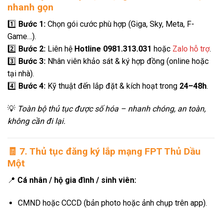
nhanh gọn
1️⃣
Bước 1:
Chọn gói cước phù hợp (Giga, Sky, Meta, F-
Game…).
2️⃣
Bước 2:
Liên hệ
Hotline 0981.313.031
hoặc
Zalo hỗ trợ
.
3️⃣
Bước 3:
Nhân viên khảo sát & ký hợp đồng (online hoặc
tại nhà).
4️⃣
Bước 4:
Kỹ thuật đến lắp đặt & kích hoạt trong
24–48h
.
💡
Toàn bộ thủ tục được số hóa – nhanh chóng, an toàn,
không cần đi lại.
🧾
7. Thủ tục đăng ký lắp mạng FPT Thủ Dầu
Một
📍
Cá nhân / hộ gia đình / sinh viên:
CMND hoặc CCCD (bản photo hoặc ảnh chụp trên app).