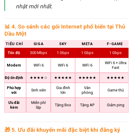
nhật mới nhất.
📊
4. So sánh các gói Internet phổ biến tại Thủ
Dầu Một
TIÊU CHÍ
GIGA
SKY
META
F-GAME
Tốc độ
300 Mbps
1 Gbps
1 Gbps
1 Gbps
WiFi 6 + Ultra
Modem
WiFi 6
WiFi 6
WiFi 6
Fast
Độ ổn định
★★★★☆
★★★★★
★★★★★
★★★★★
Phù hợp
Gia đình
Văn
Sinh viên
Game thủ
với
lớn
phòng
Ưu đãi
Miễn phí
Tặng Box
Tặng AP
Giảm ping
kèm
lắp
🎁
5. Ưu đãi khuyến mãi đặc biệt khi đăng ký