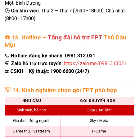
Một, Bình Dương.
🕒
Giờ làm việc:
Thứ 2 – Thứ 7 (7h30–18h00), Chủ nhật
(8h00–17h00).
☎️
13. Hotline –
Tổng đài hỗ trợ FPT
Thủ Dầu
Một
📞
Hotline đăng ký nhanh:
0981.313.031
💬
Zalo hỗ trợ trực tuyến:
https://zalo.me/0981313031
☎️
CSKH – Kỹ thuật:
1900 6600 (24/7)
💡
14. Kinh nghiệm chọn gói FPT phù hợp
NHU CẦU
GÓI KHUYẾN NGHỊ
Sinh viên, hộ nhỏ
Giga / An Tâm
Gia đình đông người
Sky / Meta
Game thủ, livestream
F-Game