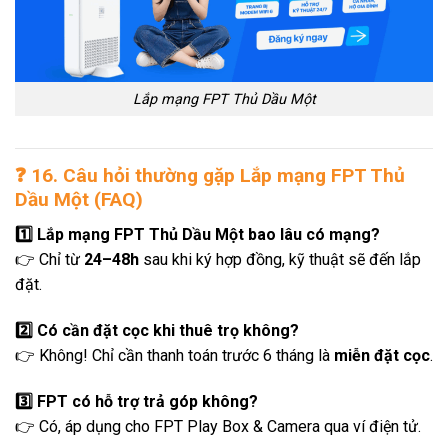
Lắp mạng FPT Thủ Dầu Một
❓
16. Câu hỏi thường gặp Lắp mạng FPT Thủ
Dầu Một (FAQ)
1️⃣ Lắp mạng FPT Thủ Dầu Một bao lâu có mạng?
👉 Chỉ từ
24–48h
sau khi ký hợp đồng, kỹ thuật sẽ đến lắp
đặt.
2️⃣ Có cần đặt cọc khi thuê trọ không?
👉 Không! Chỉ cần thanh toán trước 6 tháng là
miễn đặt cọc
.
3️⃣ FPT có hỗ trợ trả góp không?
👉 Có, áp dụng cho FPT Play Box & Camera qua ví điện tử.