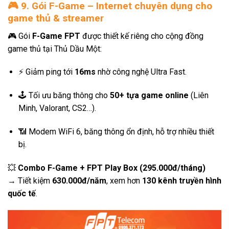
🎮
9. Gói F-Game – Internet chuyên dụng cho
game thủ & streamer
🎮 Gói
F-Game FPT
được thiết kế riêng cho cộng đồng
game thủ tại Thủ Dầu Một:
⚡ Giảm ping tới
16ms
nhờ công nghệ Ultra Fast.
🕹️ Tối ưu băng thông cho
50+ tựa game online
(Liên
Minh, Valorant, CS2…).
📶 Modem WiFi 6, băng thông ổn định, hỗ trợ nhiều thiết
bị.
💥
Combo F-Game + FPT Play Box (295.000đ/tháng)
→ Tiết kiệm
630.000đ/năm
, xem hơn
130 kênh truyền hình
quốc tế
.