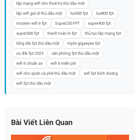
lắp mạng wifi cho thuê trọ thủ dầu một
lắp wifi giá rẻ thủ dầu một
lux500 fpt
lux800 fpt
modem wifi 6 fpt
Super250 FPT
super400 fpt
super500 fpt
thanh toán hi fpt
thủ tục lắp mạng fpt
tổng đài fpt thủ dầu một
triple gigaeyes fpt
ưu đãi fpt 2025
văn phòng fpt thủ dầu một
wifi 6 chuẩn ax
wifi 6 miễn phí
wifi cho quán cà phê thủ dầu một
wifi fpt bình dương
wifi fpt thủ dầu một
Bài Viết Liên Quan