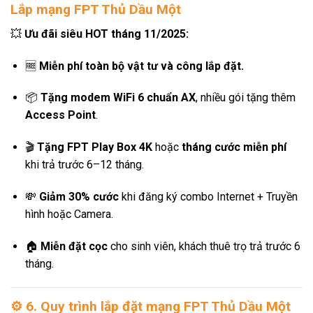
Lắp mạng FPT Thủ Dầu Một
💥
Ưu đãi siêu HOT tháng 11/2025:
🆓
Miễn phí toàn bộ vật tư và công lắp đặt.
📦
Tặng modem WiFi 6 chuẩn AX
, nhiều gói tặng thêm
Access Point
.
🎬
Tặng FPT Play Box 4K
hoặc
tháng cước miễn phí
khi trả trước 6–12 tháng.
💸
Giảm 30% cước
khi đăng ký combo Internet + Truyền
hình hoặc Camera.
🏠
Miễn đặt cọc
cho sinh viên, khách thuê trọ trả trước 6
tháng.
⚙️
6. Quy trình lắp đặt mạng FPT Thủ Dầu Một