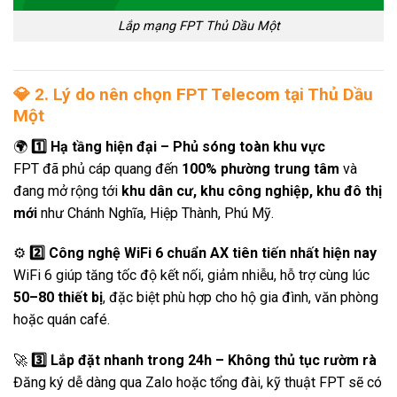
Lắp mạng FPT Thủ Dầu Một
💎
2. Lý do nên chọn FPT Telecom tại Thủ Dầu
Một
🌍
1️⃣ Hạ tầng hiện đại – Phủ sóng toàn khu vực
FPT đã phủ cáp quang đến
100% phường trung tâm
và
đang mở rộng tới
khu dân cư, khu công nghiệp, khu đô thị
mới
như Chánh Nghĩa, Hiệp Thành, Phú Mỹ.
⚙️
2️⃣ Công nghệ WiFi 6 chuẩn AX tiên tiến nhất hiện nay
WiFi 6 giúp tăng tốc độ kết nối, giảm nhiễu, hỗ trợ cùng lúc
50–80 thiết bị
, đặc biệt phù hợp cho hộ gia đình, văn phòng
hoặc quán café.
🚀
3️⃣ Lắp đặt nhanh trong 24h – Không thủ tục rườm rà
Đăng ký dễ dàng qua Zalo hoặc tổng đài, kỹ thuật FPT sẽ có