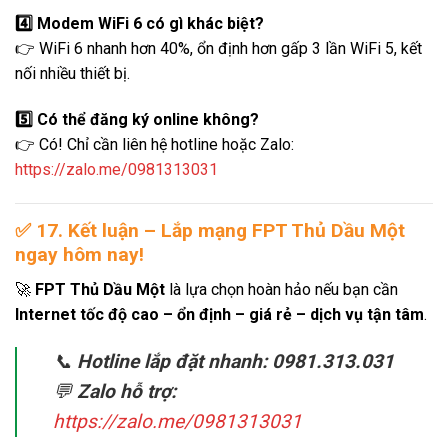
4️⃣ Modem WiFi 6 có gì khác biệt?
👉 WiFi 6 nhanh hơn 40%, ổn định hơn gấp 3 lần WiFi 5, kết
nối nhiều thiết bị.
5️⃣ Có thể đăng ký online không?
👉 Có! Chỉ cần liên hệ hotline hoặc Zalo:
https://zalo.me/0981313031
✅
17. Kết luận – Lắp mạng FPT Thủ Dầu Một
ngay hôm nay!
🚀
FPT Thủ Dầu Một
là lựa chọn hoàn hảo nếu bạn cần
Internet tốc độ cao – ổn định – giá rẻ – dịch vụ tận tâm
.
📞
Hotline lắp đặt nhanh:
0981.313.031
💬
Zalo hỗ trợ:
https://zalo.me/0981313031