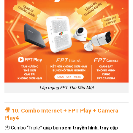
Lắp mạng FPT Thủ Dầu Một
🎥
10. Combo Internet + FPT Play + Camera
Play4
📦 Combo “Triple” giúp bạn
xem truyền hình, truy cập