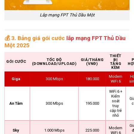
Lắp mạng FPT Thủ Dầu Một
💰
3. Bảng giá gói cước
lắp mạng FPT Thủ Dầu
Một 2025
THIẾT
TỐC ĐỘ
GIÁ/THÁNG
BỊ
GÓI CƯỚC
(DOWNLOAD/UPLOAD)
(VNĐ)
TẶNG
HỢ
KÈM
Modem
Hộ
Giga
300 Mbps
180.000
WiFi 6
si
WiFi 6 +
Kiểm
Gi
soát
An Tâm
300 Mbps
195.000
c
truy
cập trẻ
nhỏ
Gi
Modem
Sky
1.000 Mbps
225.000
WiFi 6