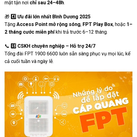
mặt tận nơi
chỉ sau 24–48h
.
🎁
4️⃣ Ưu đãi lớn nhất Bình Dương 2025
Tặng
Access Point mở rộng sóng
,
FPT Play Box
, hoặc
1–
2 tháng cước miễn phí
khi trả trước 6–12 tháng.
📞
5️⃣ CSKH chuyên nghiệp – Hỗ trợ 24/7
Tổng đài FPT 1900 6600 luôn sẵn sàng phục vụ mọi lúc, kể
cả cuối tuần và ngày lễ.