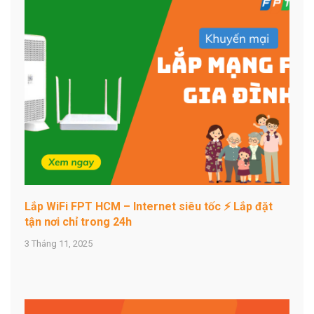
Lắp WiFi FPT HCM – Internet siêu tốc ⚡ Lắp đặt
tận nơi chỉ trong 24h
3 Tháng 11, 2025