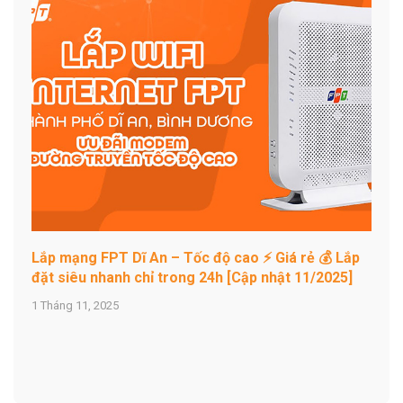
Lắp mạng FPT Dĩ An – Tốc độ cao ⚡ Giá rẻ 💰 Lắp
đặt siêu nhanh chỉ trong 24h [Cập nhật 11/2025]
1 Tháng 11, 2025