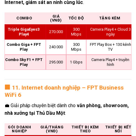
Internet, giám sát an ninh cùng lúc
.
GIÁ
COMBO
TỐC ĐỘ
TẶNG KÈM
(VNĐ)
Triple GigaEyes3
300
Camera Play4 + Cloud 3
270.000
Play4
Mbps
ngày
Combo Giga + FPT
300
FPT Play Box + 130 kênh
240.000
Play
Mbps
TV
Combo Sky F1 + FPT
Camera Play4 + truyền
295.000
1 Gbps
Play
hình
🏢
11. Internet doanh nghiệp – FPT Business
WiFi 6
💼 Giải pháp chuyên biệt dành cho
văn phòng, showroom,
nhà xưởng tại Thủ Dầu Một
:
GÓI DOANH
GIÁ/THÁNG
THIẾT BỊ KÈM
THIẾT BỊ KẾT
NGHIỆP
(VNĐ)
THEO
NỐI