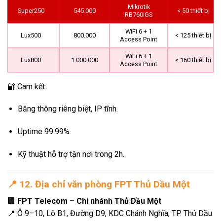
Mikrotik
Super250
545.000
< 50 thiết bị
RB760iGS
WiFi 6 + 1
Lux500
800.000
< 125 thiết bị
Access Point
WiFi 6 + 1
Lux800
1.000.000
< 160 thiết bị
Access Point
🔐 Cam kết:
Băng thông riêng biệt, IP tĩnh.
Uptime 99.99%.
Kỹ thuật hỗ trợ tận nơi trong 2h.
📍
12. Địa chỉ văn phòng FPT Thủ Dầu Một
🏢
FPT Telecom – Chi nhánh Thủ Dầu Một
📍 Ô 9–10, Lô B1, Đường D9, KDC Chánh Nghĩa, TP. Thủ Dầu