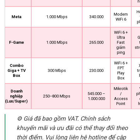
n
H
Modem
Meta
1.000 Mbps
340.000
WiFi 6
p
WiFi 6 +
Ultra
G
F-Game
1.000 Mbps
265.000
Fast
giảm
st
ping
WiFi 6 +
Combo
FPT
Giga + TV
300 Mbps
230.000
t
Play
Box
Box
Mikrotik
Doanh
545.000 –
/
p
nghiệp
250–800 Mbps
1.000.000
Access
(Lux/Super)
Point
⚙️
Giá đã bao gồm VAT. Chính sách
khuyến mãi và ưu đãi có thể thay đổi theo
thời điểm. Vui lòng liên hệ hotline để cập