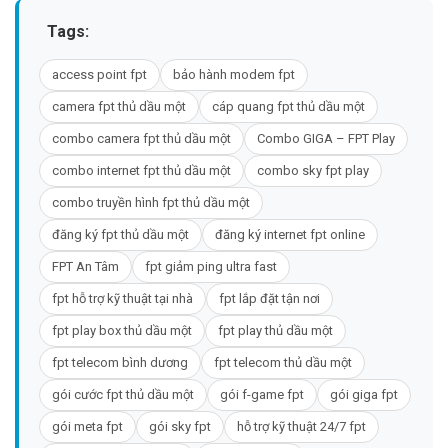
Tags:
access point fpt
bảo hành modem fpt
camera fpt thủ dầu một
cáp quang fpt thủ dầu một
combo camera fpt thủ dầu một
Combo GIGA – FPT Play
combo internet fpt thủ dầu một
combo sky fpt play
combo truyền hình fpt thủ dầu một
đăng ký fpt thủ dầu một
đăng ký internet fpt online
FPT An Tâm
fpt giảm ping ultra fast
fpt hỗ trợ kỹ thuật tại nhà
fpt lắp đặt tận nơi
fpt play box thủ dầu một
fpt play thủ dầu một
fpt telecom bình dương
fpt telecom thủ dầu một
gói cước fpt thủ dầu một
gói f-game fpt
gói giga fpt
gói meta fpt
gói sky fpt
hỗ trợ kỹ thuật 24/7 fpt