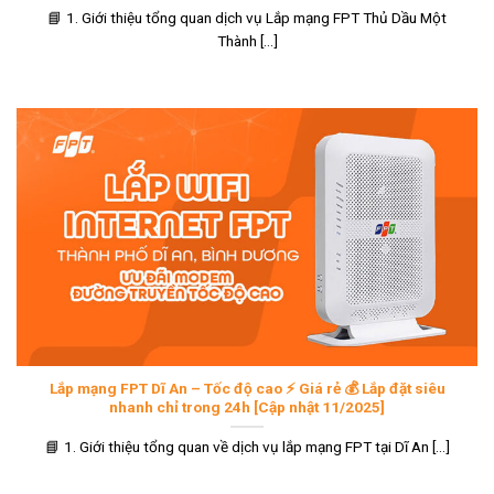
📘 1. Giới thiệu tổng quan dịch vụ Lắp mạng FPT Thủ Dầu Một
Thành [...]
Lắp mạng FPT Dĩ An – Tốc độ cao ⚡ Giá rẻ 💰 Lắp đặt siêu
nhanh chỉ trong 24h [Cập nhật 11/2025]
📘 1. Giới thiệu tổng quan về dịch vụ lắp mạng FPT tại Dĩ An [...]