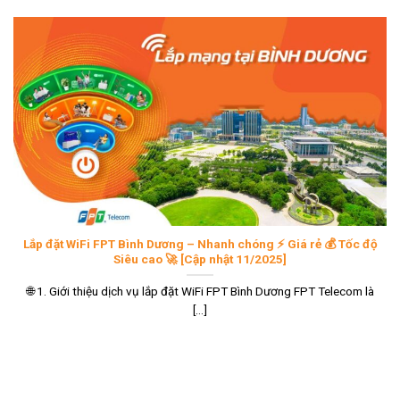
Lắp đặt WiFi FPT Bình Dương – Nhanh chóng ⚡ Giá rẻ 💰 Tốc độ
Siêu cao 🚀 [Cập nhật 11/2025]
🌐 1. Giới thiệu dịch vụ lắp đặt WiFi FPT Bình Dương FPT Telecom là
[...]