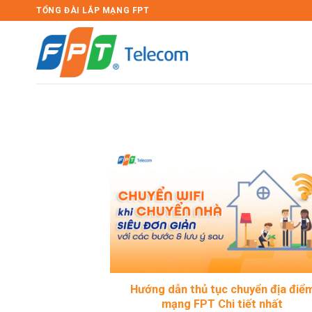
Bỏ
TỔNG ĐÀI LẮP MẠNG FPT
qua
nội
dung
Hướng dẫn thủ tục chuyển địa điể
mạng FPT Chi tiết nhất