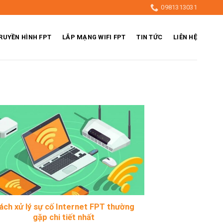
0981313031
RUYỀN HÌNH FPT
LẮP MẠNG WIFI FPT
TIN TỨC
LIÊN HỆ
ách xử lý sự cố Internet FPT thường
gặp chi tiết nhất