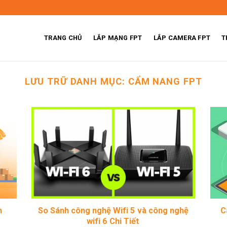
TRANG CHỦ
LẮP MẠNG FPT
LẮP CAMERA FPT
T
LƯU TRỮ DANH MỤC:
CẨM NANG FPT
m
So Sánh công nghệ Wifi 5 và công nghệ
C
wifi 6 Chi Tiết