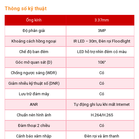
Thông số kỹ thuật
Ống kính
3.37mm
Độ phân giải
3MP
Khoảng cách hồng ngoại
IR LED – 30m, Đèn rọi Floodlight
Chế độ ban đêm
LED hỗ trợ nhìn đêm có màu
Góc mở quan sát (D)
106°
Chống ngược sáng (WDR)
Có
Giảm nhiễu kỹ thuật số (DNR)
Có
Lưu trữ đám mây
Có
ANR
Tự động ghi lưu khi mất Internet
Chuẩn nén hình ảnh
H.264/H.265
Đàm thoại 2 chiều
Có
Cảnh báo xâm nhập
Đèn rọi và âm thanh