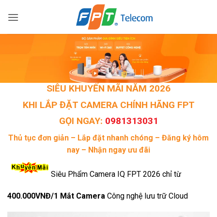
Bỏ
qua
nội
dung
SIÊU KHUYẾN MÃI NĂM 2026
KHI LẮP ĐẶT CAMERA CHÍNH HÃNG FPT
GỌI NGAY:
0981313031
Thủ tục đơn giản – Lắp đặt nhanh chóng – Đăng ký hôm
nay – Nhận ngay ưu đãi
Siêu Phẩm Camera IQ FPT 2026 chỉ từ
400.000VNĐ/1 Mắt Camera
Công nghệ lưu trữ Cloud