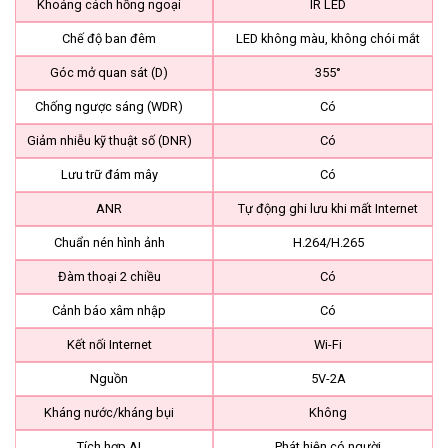
Khoảng cách hồng ngoại
IR LED
Chế độ ban đêm
LED không màu, không chói mắt
Góc mở quan sát (D)
355°
Chống ngược sáng (WDR)
Có
Giảm nhiễu kỹ thuật số (DNR)
Có
Lưu trữ đám mây
Có
ANR
Tự động ghi lưu khi mất Internet
Chuẩn nén hình ảnh
H.264/H.265
Đàm thoại 2 chiều
Có
Cảnh báo xâm nhập
Có
Kết nối Internet
Wi-Fi
Nguồn
5V-2A
Kháng nước/kháng bụi
Không
Tích hợp AI
Phát hiện có người