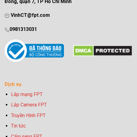
Đông, quận 7, TP Hồ Chí Minh
VinhCT@fpt.com
0981313031
Dịch vụ
Lắp mạng FPT
Lắp Camera FPT
Truyền Hình FPT
Tin tức
Cẩm nang FPT