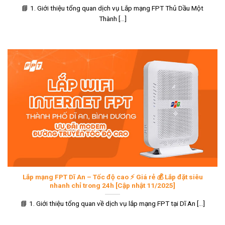
📘 1. Giới thiệu tổng quan dịch vụ Lắp mạng FPT Thủ Dầu Một
Thành [...]
Lắp mạng FPT Dĩ An – Tốc độ cao ⚡ Giá rẻ 💰 Lắp đặt siêu
nhanh chỉ trong 24h [Cập nhật 11/2025]
📘 1. Giới thiệu tổng quan về dịch vụ lắp mạng FPT tại Dĩ An [...]