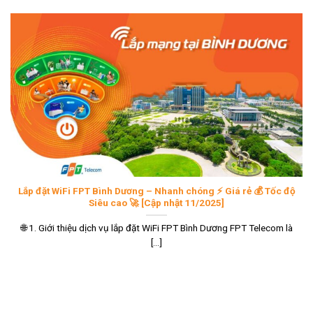
Lắp đặt WiFi FPT Bình Dương – Nhanh chóng ⚡ Giá rẻ 💰 Tốc độ
Siêu cao 🚀 [Cập nhật 11/2025]
🌐 1. Giới thiệu dịch vụ lắp đặt WiFi FPT Bình Dương FPT Telecom là
[...]