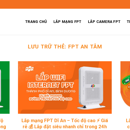
TRANG CHỦ
LẮP MẠNG FPT
LẮP CAMERA FPT
T
LƯU TRỮ THẺ:
FPT AN TÂM
độ
Lắp mạng FPT Dĩ An – Tốc độ cao ⚡ Giá
L
ong
rẻ 💰 Lắp đặt siêu nhanh chỉ trong 24h
c