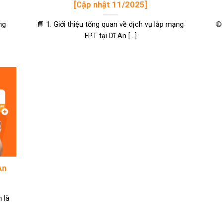
[Cập nhật 11/2025]
ng
📘 1. Giới thiệu tổng quan về dịch vụ lắp mạng

FPT tại Dĩ An [...]
An
 là