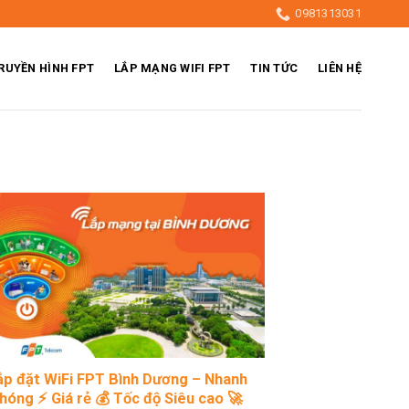
0981313031
RUYỀN HÌNH FPT
LẮP MẠNG WIFI FPT
TIN TỨC
LIÊN HỆ
ắp đặt WiFi FPT Bình Dương – Nhanh
hóng ⚡ Giá rẻ 💰 Tốc độ Siêu cao 🚀