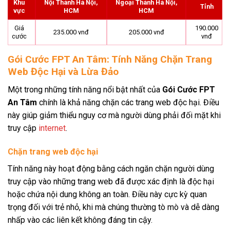
Khu
Nội Thành Hà Nội,
Ngoại Thành Hà Nội,
Tỉnh
vực
HCM
HCM
Giá
190.000
235.000 vnđ
205.000 vnđ
cước
vnđ
Gói Cước FPT An Tâm: Tính Năng Chặn Trang
Web Độc Hại và Lừa Đảo
Một trong những tính năng nổi bật nhất của
Gói Cước FPT
An Tâm
chính là khả năng chặn các trang web độc hại. Điều
này giúp giảm thiểu nguy cơ mà người dùng phải đối mặt khi
truy cập
internet
.
Chặn trang web độc hại
Tính năng này hoạt động bằng cách ngăn chặn người dùng
truy cập vào những trang web đã được xác định là độc hại
hoặc chứa nội dung không an toàn. Điều này cực kỳ quan
trọng đối với trẻ nhỏ, khi mà chúng thường tò mò và dễ dàng
nhấp vào các liên kết không đáng tin cậy.