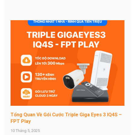
Tổng Quan Về Gói Cước Triple Giga Eyes 3 IQ4S –
FPT Play
10 Tháng 5, 2025