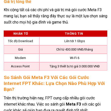
Giá trị tổng thể
Khi cộng tất cả các chi phí và giá trị mà gói cước Meta F3
mang lại, bạn sẽ thấy rằng đây thực sự là một lựa chọn sáng
suốt cho mọi hộ gia đình và game thủ.
NHÂN TỐ
THÔNG TIN
Tốc độ Download
Lên tới 1 Gbps
Giá
Chỉ từ 430.000 VNĐ/tháng
Modem
Wi-Fi 6
Access Point
Tặng 3 thiết bị trị giá 3.000.000 VNĐ
So Sánh Gói Meta F3 Với Các Gói Cước
Internet FPT Khác: Lựa Chọn Nào Phù Hợp Với
Bạn?
Trên thị trường hiện nay, FPT cung cấp nhiều gói cước
internet khác nhau. Việc so sánh gói
Meta F3
với các gói
cước khác sẽ giúp bạn đưa ra quyết định tốt nhất.