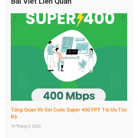
Bài Viết Liên Quan
Tổng Quan Về Gói Cước Super 400 FPT Tối Ưu Tốc
Độ
10 Tháng 5, 2025