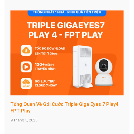
Tổng Quan Về Gói Cước Triple Giga Eyes 7 Play4
FPT Play
9 Tháng 5, 2025