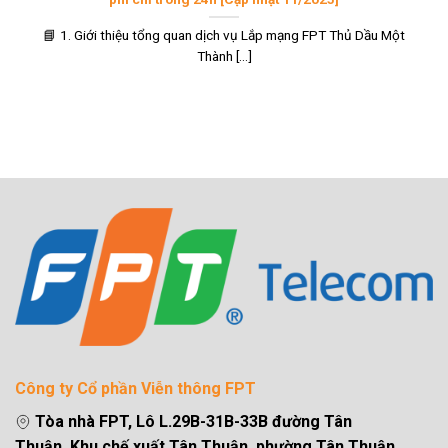
📘 1. Giới thiệu tổng quan dịch vụ Lắp mạng FPT Thủ Dầu Một
Thành [...]
Công ty Cổ phần Viễn thông FPT
Tòa nhà FPT, Lô L.29B-31B-33B đường Tân
Thuận, Khu chế xuất Tân Thuận, phường Tân Thuận