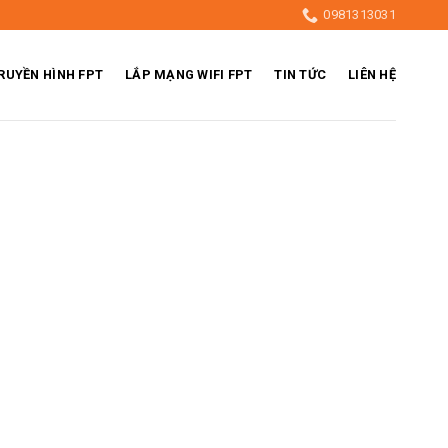
0981313031
RUYỀN HÌNH FPT
LẮP MẠNG WIFI FPT
TIN TỨC
LIÊN HỆ