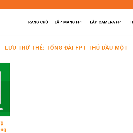
TRANG CHỦ
LẮP MẠNG FPT
LẮP CAMERA FPT
T
LƯU TRỮ THẺ:
TỔNG ĐÀI FPT THỦ DẦU MỘT
độ
ong