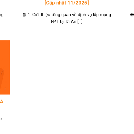
[Cập nhật 11/2025]
ng
📘 1. Giới thiệu tổng quan về dịch vụ lắp mạng

FPT tại Dĩ An [...]
GA
FPT