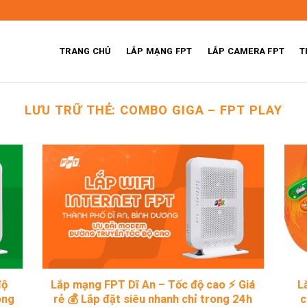
TRANG CHỦ
LẮP MẠNG FPT
LẮP CAMERA FPT
T
LƯU TRỮ THẺ:
COMBO GIGA – FPT PLAY
độ
Lắp mạng FPT Dĩ An – Tốc độ cao ⚡ Giá
L
ong
rẻ 💰 Lắp đặt siêu nhanh chỉ trong 24h
c