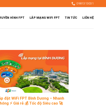
0981313031
RUYỀN HÌNH FPT
LẮP MẠNG WIFI FPT
TIN TỨC
LIÊN HỆ
ắp đặt WiFi FPT Bình Dương – Nhanh
hóng ⚡ Giá rẻ 💰 Tốc độ Siêu cao 🚀