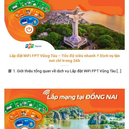
Lắp đặt WiFi FPT Vũng Tàu – Tốc độ siêu nhanh ⚡ Dịch vụ tận
nơi chỉ trong 24h
📘 1. Giới thiệu tổng quan về dịch vụ Lắp đặt WiFi FPT Vũng Tàu [...]