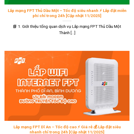
Lắp mạng FPT Thủ Dầu Một – Tốc độ siêu nhanh ⚡ Lắp đặt miễn
phí chỉ trong 24h [Cập nhật 11/2025]
📘 1. Giới thiệu tổng quan dịch vụ Lắp mạng FPT Thủ Dầu Một
Thành [...]
Lắp mạng FPT Dĩ An – Tốc độ cao ⚡ Giá rẻ 💰 Lắp đặt siêu
nhanh chỉ trong 24h [Cập nhật 11/2025]