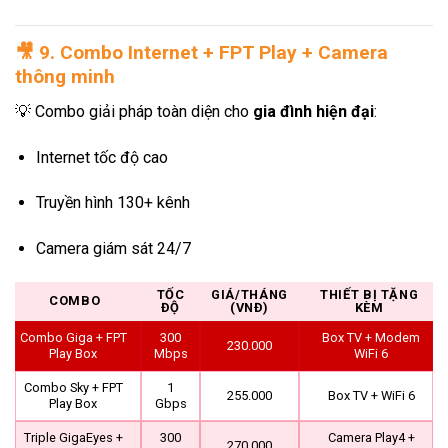
🎥
9. Combo Internet + FPT Play + Camera
thông minh
💡 Combo giải pháp toàn diện cho
gia đình hiện đại
:
Internet tốc độ cao
Truyền hình 130+ kênh
Camera giám sát 24/7
TỐC
GIÁ/THÁNG
THIẾT BỊ TẶNG
COMBO
ĐỘ
(VNĐ)
KÈM
Combo Giga + FPT
300
Box TV + Modem
230.000
Play Box
Mbps
WiFi 6
Combo Sky + FPT
1
255.000
Box TV + WiFi 6
Play Box
Gbps
Triple GigaEyes +
300
Camera Play4 +
270.000