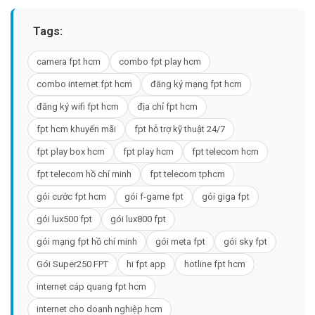
Tags:
camera fpt hcm
combo fpt play hcm
combo internet fpt hcm
đăng ký mạng fpt hcm
đăng ký wifi fpt hcm
địa chỉ fpt hcm
fpt hcm khuyến mãi
fpt hỗ trợ kỹ thuật 24/7
fpt play box hcm
fpt play hcm
fpt telecom hcm
fpt telecom hồ chí minh
fpt telecom tphcm
gói cước fpt hcm
gói f-game fpt
gói giga fpt
gói lux500 fpt
gói lux800 fpt
gói mạng fpt hồ chí minh
gói meta fpt
gói sky fpt
Gói Super250 FPT
hi fpt app
hotline fpt hcm
internet cáp quang fpt hcm
internet cho doanh nghiệp hcm