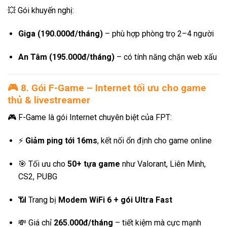
💥 Gói khuyến nghị:
Giga (190.000đ/tháng)
– phù hợp phòng trọ 2–4 người
An Tâm (195.000đ/tháng)
– có tính năng chặn web xấu
🎮
8. Gói F-Game – Internet tối ưu cho game
thủ & livestreamer
🎮 F-Game là gói Internet chuyên biệt của FPT:
⚡
Giảm ping tới 16ms
, kết nối ổn định cho game online
🎯 Tối ưu cho
50+ tựa game
như Valorant, Liên Minh,
CS2, PUBG
📶 Trang bị
Modem WiFi 6 + gói Ultra Fast
💸 Giá chỉ
265.000đ/tháng
– tiết kiệm mà cực mạnh