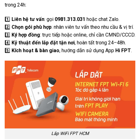
trong 24h:
1️⃣
Liên hệ tư vấn
: gọi
0981.313.031
hoặc chat Zalo.
2️⃣
Chọn gói phù hợp
: nhân viên tư vấn theo nhu cầu & vị trí.
3️⃣
Ký hợp đồng
: trực tiếp hoặc online, chỉ cần CMND/CCCD.
4️⃣
Kỹ thuật đến lắp đặt tận nơi
, hoàn tất trong 24–48h.
5️⃣
Kích hoạt & bàn giao
, hướng dẫn sử dụng App
Hi FPT
.
Lắp WiFi FPT HCM