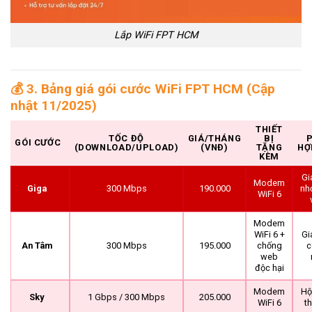
Lắp WiFi FPT HCM
💰
3. Bảng giá gói cước WiFi FPT HCM (Cập
nhật 11/2025)
THIẾT
TỐC ĐỘ
GIÁ/THÁNG
BỊ
GÓI CƯỚC
(DOWNLOAD/UPLOAD)
(VNĐ)
TẶNG
HỢ
KÈM
Gi
Modem
Giga
300 Mbps
190.000
nhỏ
WiFi 6
Modem
WiFi 6 +
Gi
An Tâm
300 Mbps
195.000
chống
c
web
độc hại
Modem
Hộ
Sky
1 Gbps / 300 Mbps
205.000
WiFi 6
th