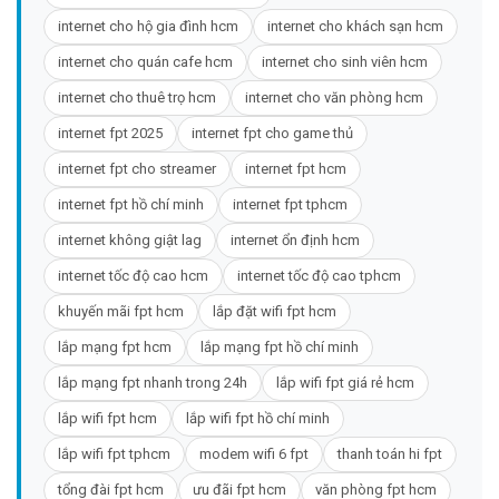
internet cho hộ gia đình hcm
internet cho khách sạn hcm
internet cho quán cafe hcm
internet cho sinh viên hcm
internet cho thuê trọ hcm
internet cho văn phòng hcm
internet fpt 2025
internet fpt cho game thủ
internet fpt cho streamer
internet fpt hcm
internet fpt hồ chí minh
internet fpt tphcm
internet không giật lag
internet ổn định hcm
internet tốc độ cao hcm
internet tốc độ cao tphcm
khuyến mãi fpt hcm
lắp đặt wifi fpt hcm
lắp mạng fpt hcm
lắp mạng fpt hồ chí minh
lắp mạng fpt nhanh trong 24h
lắp wifi fpt giá rẻ hcm
lắp wifi fpt hcm
lắp wifi fpt hồ chí minh
lắp wifi fpt tphcm
modem wifi 6 fpt
thanh toán hi fpt
tổng đài fpt hcm
ưu đãi fpt hcm
văn phòng fpt hcm