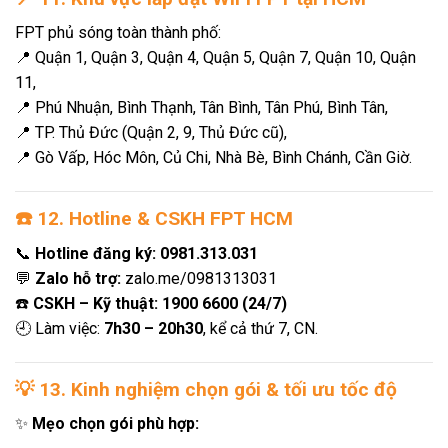
FPT phủ sóng toàn thành phố:
📍 Quận 1, Quận 3, Quận 4, Quận 5, Quận 7, Quận 10, Quận
11,
📍 Phú Nhuận, Bình Thạnh, Tân Bình, Tân Phú, Bình Tân,
📍 TP. Thủ Đức (Quận 2, 9, Thủ Đức cũ),
📍 Gò Vấp, Hóc Môn, Củ Chi, Nhà Bè, Bình Chánh, Cần Giờ.
☎️
12. Hotline & CSKH FPT HCM
📞
Hotline đăng ký:
0981.313.031
💬
Zalo hỗ trợ:
zalo.me/0981313031
☎️
CSKH – Kỹ thuật:
1900 6600 (24/7)
🕘 Làm việc:
7h30 – 20h30
, kể cả thứ 7, CN.
💡
13. Kinh nghiệm chọn gói & tối ưu tốc độ
✨
Mẹo chọn gói phù hợp: