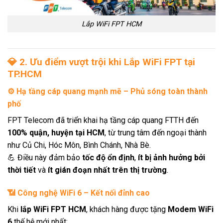
Lắp WiFi FPT HCM
💎
2. Ưu điểm vượt trội khi Lắp WiFi FPT tại
TP.HCM
⚙️
Hạ tầng cáp quang mạnh mẽ – Phủ sóng toàn thành
phố
FPT Telecom đã triển khai hạ tầng cáp quang FTTH đến
100% quận, huyện tại HCM
, từ trung tâm đến ngoại thành
như Củ Chi, Hóc Môn, Bình Chánh, Nhà Bè.
💪 Điều này đảm bảo
tốc độ ổn định
,
ít bị ảnh hưởng bởi
thời tiết
và
ít gián đoạn nhất trên thị trường
.
📶
Công nghệ WiFi 6 – Kết nối đỉnh cao
Khi
lắp WiFi FPT HCM
, khách hàng được tặng
Modem WiFi
6
thế hệ mới nhất: