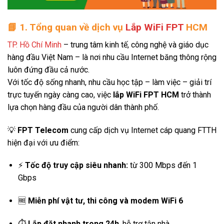
📘
1. Tổng quan về dịch vụ
Lắp WiFi FPT
HCM
TP. Hồ Chí Minh
– trung tâm kinh tế, công nghệ và giáo dục
hàng đầu Việt Nam – là nơi nhu cầu Internet băng thông rộng
luôn đứng đầu cả nước.
Với tốc độ sống nhanh, nhu cầu học tập – làm việc – giải trí
trực tuyến ngày càng cao, việc
lắp WiFi FPT HCM
trở thành
lựa chọn hàng đầu của người dân thành phố.
💡
FPT Telecom
cung cấp dịch vụ Internet cáp quang FTTH
hiện đại với ưu điểm:
⚡
Tốc độ truy cập siêu nhanh:
từ 300 Mbps đến 1
Gbps
🆓
Miễn phí vật tư, thi công và modem WiFi 6
⏱️
Lắp đặt nhanh trong 24h
, hỗ trợ tận nhà