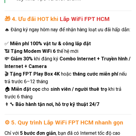
🎁
4. Ưu đãi HOT khi
Lắp WiFi FPT HCM
🔥 Đăng ký ngay hôm nay để nhận hàng loạt ưu đãi hấp dẫn:
✅
Miễn phí 100% vật tư & công lắp đặt
📶
Tặng Modem WiFi 6
thế hệ mới
💸
Giảm 30%
khi đăng ký
Combo Internet + Truyền hình /
Internet + Camera
🎬
Tặng FPT Play Box 4K
hoặc
tháng cước miễn phí
nếu
trả trước 6–12 tháng
🏠
Miễn đặt cọc
cho
sinh viên / người thuê trọ
khi trả
trước 6 tháng
👨‍🔧
Bảo hành tận nơi, hỗ trợ kỹ thuật 24/7
⚙️
5. Quy trình Lắp WiFi FPT HCM nhanh gọn
Chỉ với
5 bước đơn giản
, bạn đã có Internet tốc độ cao