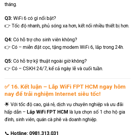
tháng.
Q3:
WiFi 6 có gì nổi bật?
👉 Tốc độ nhanh, phủ sóng xa hơn, kết nối nhiều thiết bị hơn.
Q4:
Có hỗ trợ cho sinh viên không?
👉 Có – miễn đặt cọc, tặng modem WiFi 6, lắp trong 24h.
Q5:
Có hỗ trợ kỹ thuật ngoài giờ không?
👉 Có – CSKH 24/7, kể cả ngày lễ và cuối tuần.
✅
16. Kết luận – Lắp WiFi FPT HCM ngay hôm
nay để trải nghiệm Internet siêu tốc!
🌟 Với tốc độ cao, giá rẻ, dịch vụ chuyên nghiệp và ưu đãi
hấp dẫn –
Lắp WiFi FPT HCM
là lựa chọn số 1 cho hộ gia
đình, sinh viên, quán cà phê và doanh nghiệp.
📞
Hotline:
0981.313.031