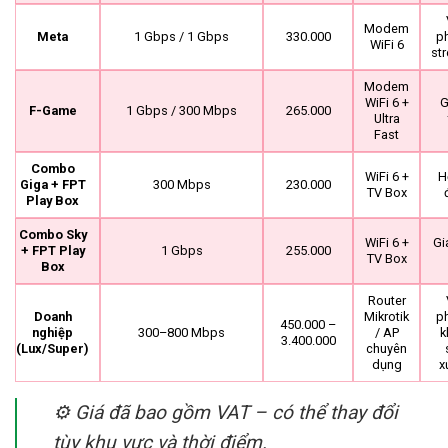
Modem
Meta
1 Gbps / 1 Gbps
330.000
p
WiFi 6
st
Modem
WiFi 6 +
G
F-Game
1 Gbps / 300 Mbps
265.000
Ultra
Fast
Combo
WiFi 6 +
H
Giga + FPT
300 Mbps
230.000
TV Box
Play Box
Combo Sky
WiFi 6 +
Gi
+ FPT Play
1 Gbps
255.000
TV Box
Box
Router
Doanh
Mikrotik
p
450.000 –
nghiệp
300–800 Mbps
/ AP
k
3.400.000
(Lux/Super)
chuyên
dụng
x
⚙️
Giá đã bao gồm VAT – có thể thay đổi
tùy khu vực và thời điểm.