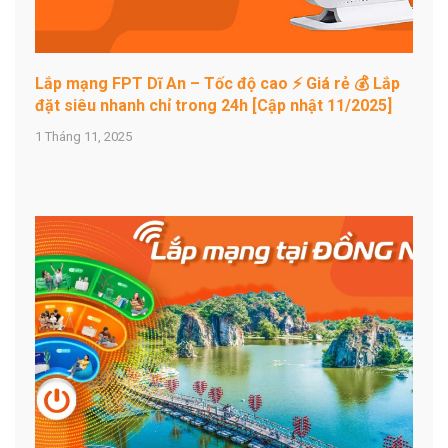
Lắp mạng FPT Dĩ An – Tốc độ cao ⚡ Giá rẻ 💰 Lắp
đặt siêu nhanh chỉ trong 24h [Cập nhật 11/2025]
1 Tháng 11, 2025