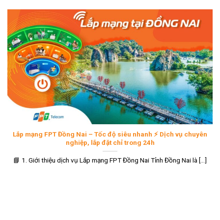
Lắp mạng FPT Đồng Nai – Tốc độ siêu nhanh ⚡ Dịch vụ chuyên
nghiệp, lắp đặt chỉ trong 24h
📘 1. Giới thiệu dịch vụ Lắp mạng FPT Đồng Nai Tỉnh Đồng Nai là [...]