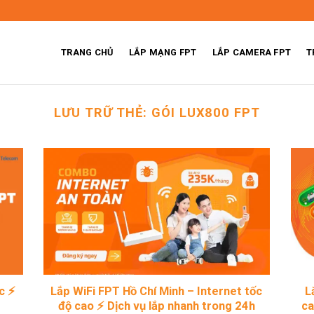
TRANG CHỦ
LẮP MẠNG FPT
LẮP CAMERA FPT
T
LƯU TRỮ THẺ:
GÓI LUX800 FPT
c ⚡
Lắp WiFi FPT Hồ Chí Minh – Internet tốc
L
độ cao ⚡ Dịch vụ lắp nhanh trong 24h
ca