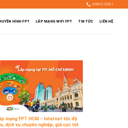
0981313031
RUYỀN HÌNH FPT
LẮP MẠNG WIFI FPT
TIN TỨC
LIÊN HỆ
ắp mạng FPT HCM – Internet tốc độ
o, dịch vụ chuyên nghiệp, giá cực tốt