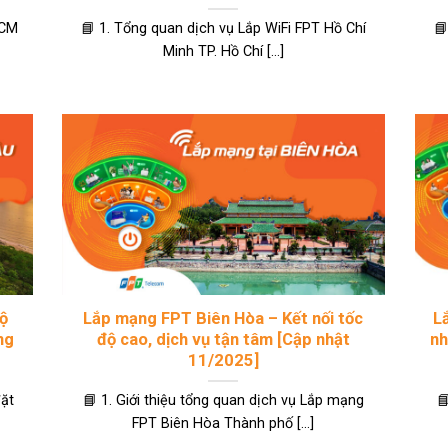
HCM
📘 1. Tổng quan dịch vụ Lắp WiFi FPT Hồ Chí
📘
Minh TP. Hồ Chí [...]
độ
Lắp mạng FPT Biên Hòa – Kết nối tốc
L
ng
độ cao, dịch vụ tận tâm [Cập nhật
nh
11/2025]
đặt
📘 1. Giới thiệu tổng quan dịch vụ Lắp mạng

FPT Biên Hòa Thành phố [...]