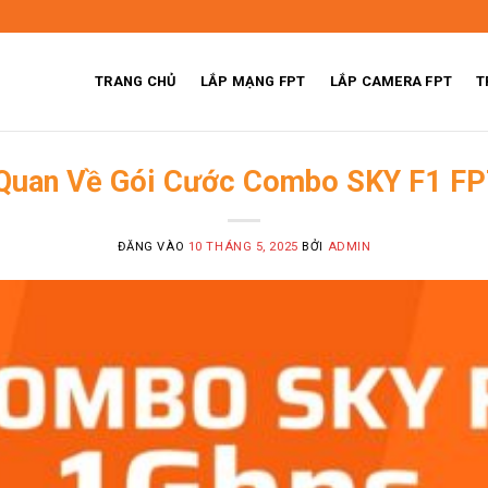
TRANG CHỦ
LẮP MẠNG FPT
LẮP CAMERA FPT
T
Quan Về Gói Cước Combo SKY F1 FP
ĐĂNG VÀO
10 THÁNG 5, 2025
BỞI
ADMIN