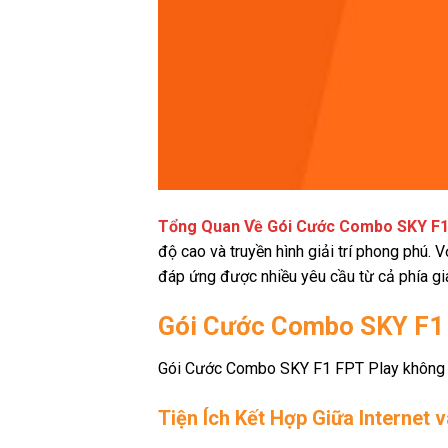
Tổng Quan Về Gói Cước Combo SKY F1
độ cao và truyền hình giải trí phong phú.
đáp ứng được nhiều yêu cầu từ cả phía gi
Gói Cước Combo SKY F1 F
Gói Cước Combo SKY F1 FPT Play không chỉ
Tiện Ích Kết Hợp Giữa Internet 