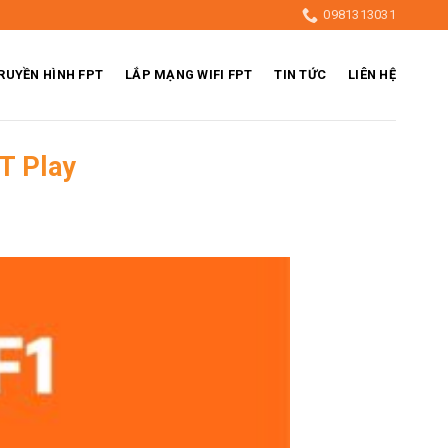
0981313031
RUYỀN HÌNH FPT
LẮP MẠNG WIFI FPT
TIN TỨC
LIÊN HỆ
T Play