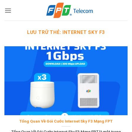
Bỏ
qua
nội
dung
LƯU TRỮ THẺ:
INTERNET SKY F3
Tổng Quan Về Gói Cước Internet Sky F3 Mạng FPT
Tổng Quan Về Gói Cước Internet Sky F3 Mạng FPT là một trong