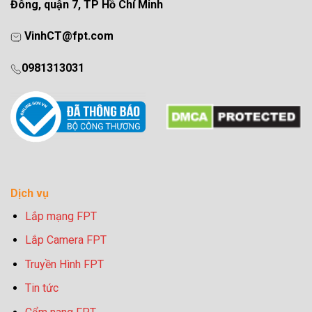
Đông, quận 7, TP Hồ Chí Minh
VinhCT@fpt.com
0981313031
Dịch vụ
Lắp mạng FPT
Lắp Camera FPT
Truyền Hình FPT
Tin tức