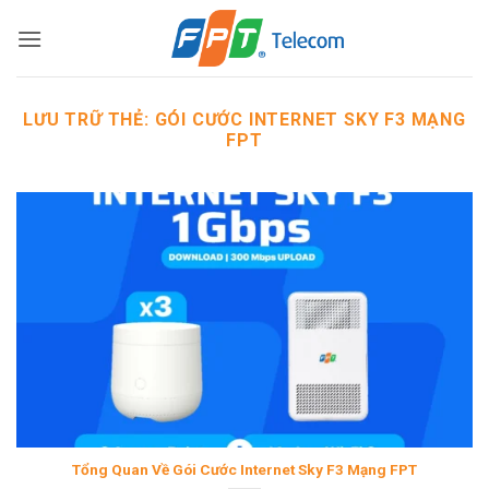
Bỏ
qua
nội
dung
LƯU TRỮ THẺ:
GÓI CƯỚC INTERNET SKY F3 MẠNG
FPT
Tổng Quan Về Gói Cước Internet Sky F3 Mạng FPT