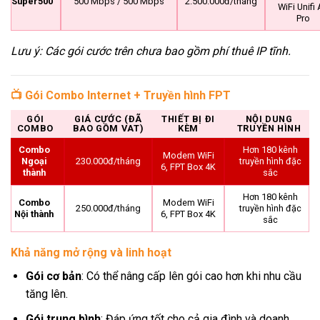
Super500
500 Mbps / 500 Mbps
2.500.000đ/tháng
WiFi Unifi
Pro
Lưu ý: Các gói cước trên chưa bao gồm phí thuê IP tĩnh.
📺 Gói Combo Internet + Truyền hình FPT
GÓI
GIÁ CƯỚC (ĐÃ
THIẾT BỊ ĐI
NỘI DUNG
COMBO
BAO GỒM VAT)
KÈM
TRUYỀN HÌNH
Combo
Hơn 180 kênh
Modem WiFi
Ngoại
230.000đ/tháng
truyền hình đặc
6, FPT Box 4K
thành
sắc
Hơn 180 kênh
Combo
Modem WiFi
250.000đ/tháng
truyền hình đặc
Nội thành
6, FPT Box 4K
sắc
Khả năng mở rộng và linh hoạt
Gói cơ bản
: Có thể nâng cấp lên gói cao hơn khi nhu cầu
tăng lên.
Gói trung bình
: Đáp ứng tốt cho cả gia đình và doanh