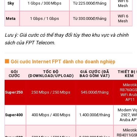
WiFi 6
Sky
1 Gbps / 300 Mbps
Từ 225.000đ/tháng
Mesh
WiFi 6
Meta
1 Gbps / 1 Gbps
Từ 330.000đ/tháng
Mesh
Lưu ý: Giá cước có thể thay đổi tùy theo khu vực và chính
sách của FPT Telecom.
🏢 Gói cước Internet FPT dành cho doanh nghiệp
GÓI
TỐC ĐỘ
GIÁ CƯỚC (ĐÃ
THIẾT BỊ 
CƯỚC
(DOWNLOAD/UPLOAD)
BAO GỒM VAT)
KÈM
Mikrotik
RB760iGS
Super250
250 Mbps / 250 Mbps
545.000đ/tháng
WiFi Aru
AP11
Modem Vi
Super400
400 Mbps / 400 Mbps
1.400.000đ/tháng
2927, WiF
Aruba AP
Mikrotik
RB4011iGS