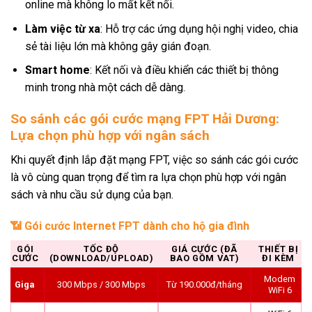
online mà không lo mất kết nối.
Làm việc từ xa
: Hỗ trợ các ứng dụng hội nghị video, chia
sẻ tài liệu lớn mà không gây gián đoạn.
Smart home
: Kết nối và điều khiển các thiết bị thông
minh trong nhà một cách dễ dàng.
So sánh các gói cước mạng FPT Hải Dương:
Lựa chọn phù hợp với ngân sách
Khi quyết định lắp đặt mạng FPT, việc so sánh các gói cước
là vô cùng quan trọng để tìm ra lựa chọn phù hợp với ngân
sách và nhu cầu sử dụng của bạn.
📶 Gói cước Internet FPT dành cho hộ gia đình
GÓI
TỐC ĐỘ
GIÁ CƯỚC (ĐÃ
THIẾT BỊ
CƯỚC
(DOWNLOAD/UPLOAD)
BAO GỒM VAT)
ĐI KÈM
Modem
Giga
300 Mbps / 300 Mbps
Từ 190.000đ/tháng
WiFi 6