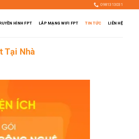
0981313031
RUYỀN HÌNH FPT
LẮP MẠNG WIFI FPT
TIN TỨC
LIÊN HỆ
t Tại Nhà