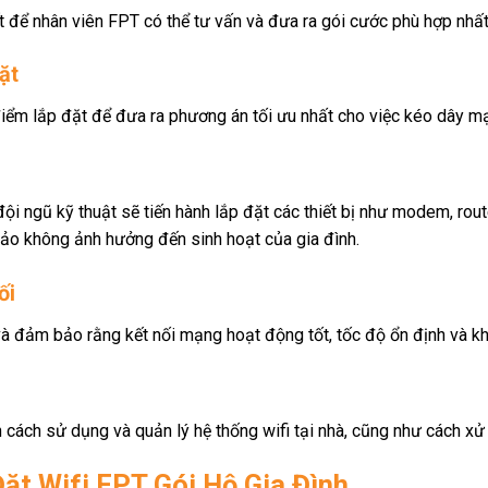
t để nhân viên FPT có thể tư vấn và đưa ra gói cước phù hợp nhấ
ặt
iểm lắp đặt để đưa ra phương án tối ưu nhất cho việc kéo dây mạn
ội ngũ kỹ thuật sẽ tiến hành lắp đặt các thiết bị như modem, route
bảo không ảnh hưởng đến sinh hoạt của gia đình.
ối
a và đảm bảo rằng kết nối mạng hoạt động tốt, tốc độ ổn định và k
cách sử dụng và quản lý hệ thống wifi tại nhà, cũng như cách xử 
Đặt Wifi FPT Gói Hộ Gia Đình