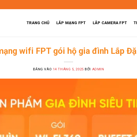
TRANG CHỦ
LẮP MẠNG FPT
LẮP CAMERA FPT
T
mạng wifi FPT gói hộ gia đình Lắp Đặ
ĐĂNG VÀO
14 THÁNG 5, 2025
BỞI
ADMIN