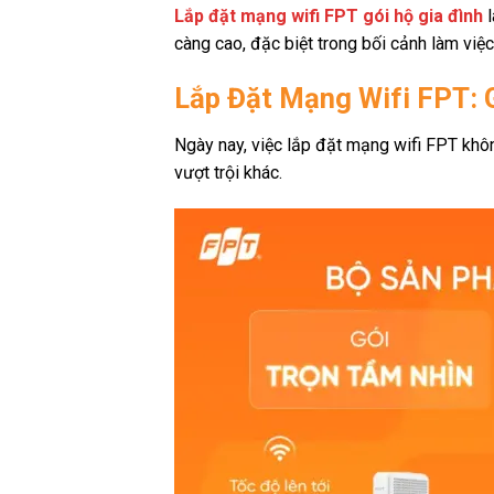
Lắp đặt mạng wifi FPT gói hộ gia đình
l
càng cao, đặc biệt trong bối cảnh làm việc 
Lắp Đặt Mạng Wifi FPT: 
Ngày nay, việc lắp đặt mạng wifi FPT không
vượt trội khác.