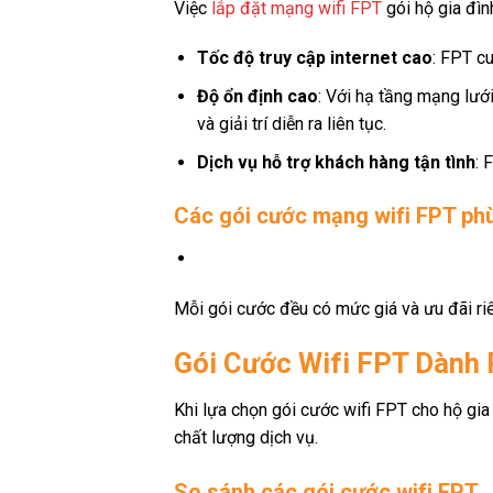
Việc
lắp đặt mạng wifi FPT
gói hộ gia đình
Tốc độ truy cập internet cao
: FPT c
Độ ổn định cao
: Với hạ tầng mạng lướ
và giải trí diễn ra liên tục.
Dịch vụ hỗ trợ khách hàng tận tình
: 
Các gói cước mạng wifi FPT phù
Mỗi gói cước đều có mức giá và ưu đãi ri
Gói Cước Wifi FPT Dành 
Khi lựa chọn gói cước wifi FPT cho hộ gia 
chất lượng dịch vụ.
So sánh các gói cước wifi FPT