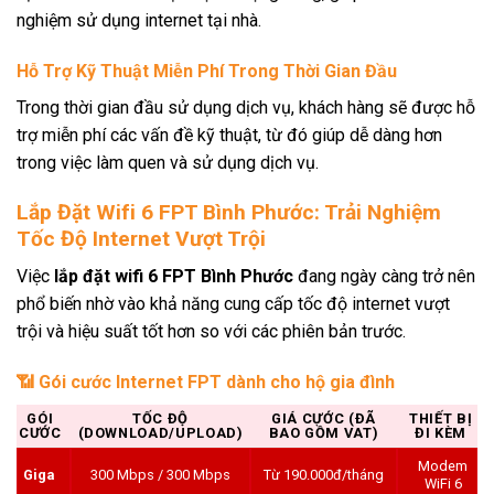
nghiệm sử dụng internet tại nhà.
Hỗ Trợ Kỹ Thuật Miễn Phí Trong Thời Gian Đầu
Trong thời gian đầu sử dụng dịch vụ, khách hàng sẽ được hỗ
trợ miễn phí các vấn đề kỹ thuật, từ đó giúp dễ dàng hơn
trong việc làm quen và sử dụng dịch vụ.
Lắp Đặt Wifi 6 FPT Bình Phước: Trải Nghiệm
Tốc Độ Internet Vượt Trội
Việc
lắp đặt wifi 6 FPT Bình Phước
đang ngày càng trở nên
phổ biến nhờ vào khả năng cung cấp tốc độ internet vượt
trội và hiệu suất tốt hơn so với các phiên bản trước.
📶 Gói cước Internet FPT dành cho hộ gia đình
GÓI
TỐC ĐỘ
GIÁ CƯỚC (ĐÃ
THIẾT BỊ
CƯỚC
(DOWNLOAD/UPLOAD)
BAO GỒM VAT)
ĐI KÈM
Modem
Giga
300 Mbps / 300 Mbps
Từ 190.000đ/tháng
WiFi 6