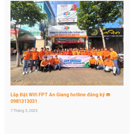
Lắp Đặt Wifi FPT An Giang hotline đăng ký ☎️
0981313031
7 Tháng 5, 2025