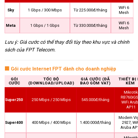
WiFi 6
Sky
1 Gbps / 300 Mbps
Từ 225.000đ/tháng
Mesh
WiFi 6
Meta
1 Gbps / 1 Gbps
Từ 330.000đ/tháng
Mesh
Lưu ý: Giá cước có thể thay đổi tùy theo khu vực và chính
sách của FPT Telecom.
🏢 Gói cước Internet FPT dành cho doanh nghiệp
GÓI
TỐC ĐỘ
GIÁ CƯỚC (ĐÃ
THIẾT BỊ 
CƯỚC
(DOWNLOAD/UPLOAD)
BAO GỒM VAT)
KÈM
Mikrotik
RB760iGS
Super250
250 Mbps / 250 Mbps
545.000đ/tháng
WiFi Aru
AP11
Modem Vi
Super400
400 Mbps / 400 Mbps
1.400.000đ/tháng
2927, WiF
Aruba AP
Mikrotik