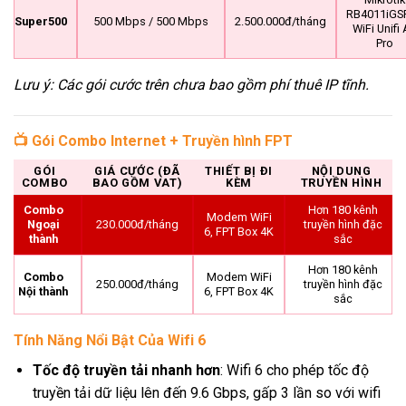
RB4011iGS
Super500
500 Mbps / 500 Mbps
2.500.000đ/tháng
WiFi Unifi
Pro
Lưu ý: Các gói cước trên chưa bao gồm phí thuê IP tĩnh.
📺 Gói Combo Internet + Truyền hình FPT
GÓI
GIÁ CƯỚC (ĐÃ
THIẾT BỊ ĐI
NỘI DUNG
COMBO
BAO GỒM VAT)
KÈM
TRUYỀN HÌNH
Combo
Hơn 180 kênh
Modem WiFi
Ngoại
230.000đ/tháng
truyền hình đặc
6, FPT Box 4K
thành
sắc
Hơn 180 kênh
Combo
Modem WiFi
250.000đ/tháng
truyền hình đặc
Nội thành
6, FPT Box 4K
sắc
Tính Năng Nổi Bật Của Wifi 6
Tốc độ truyền tải nhanh hơn
: Wifi 6 cho phép tốc độ
truyền tải dữ liệu lên đến 9.6 Gbps, gấp 3 lần so với wifi