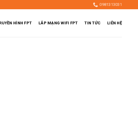
0981313031
RUYỀN HÌNH FPT
LẮP MẠNG WIFI FPT
TIN TỨC
LIÊN HỆ