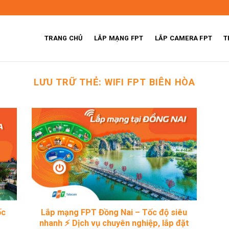
TRANG CHỦ
LẮP MẠNG FPT
LẮP CAMERA FPT
T
LƯU TRỮ THẺ:
WIFI FPT BIÊN HÒA
ốc
Lắp mạng FPT Đồng Nai – Tốc độ siêu
nhanh ⚡ Dịch vụ chuyên nghiệp, lắp đặt