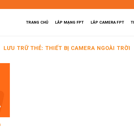
TRANG CHỦ
LẮP MẠNG FPT
LẮP CAMERA FPT
T
LƯU TRỮ THẺ:
THIẾT BỊ CAMERA NGOÀI TRỜI
a