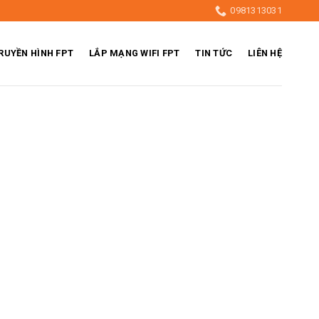
0981313031
RUYỀN HÌNH FPT
LẮP MẠNG WIFI FPT
TIN TỨC
LIÊN HỆ