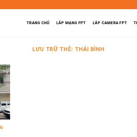
TRANG CHỦ
LẮP MẠNG FPT
LẮP CAMERA FPT
T
LƯU TRỮ THẺ:
THÁI BÌNH
Ưu