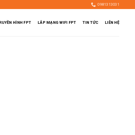
0981313031
RUYỀN HÌNH FPT
LẮP MẠNG WIFI FPT
TIN TỨC
LIÊN HỆ