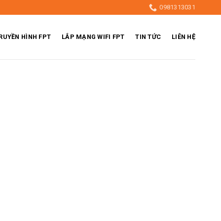
0981313031
RUYỀN HÌNH FPT
LẮP MẠNG WIFI FPT
TIN TỨC
LIÊN HỆ