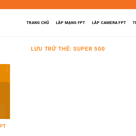
TRANG CHỦ
LẮP MẠNG FPT
LẮP CAMERA FPT
T
LƯU TRỮ THẺ:
SUPER 500
FPT