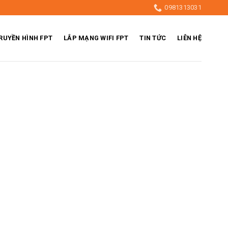
0981313031
RUYỀN HÌNH FPT
LẮP MẠNG WIFI FPT
TIN TỨC
LIÊN HỆ