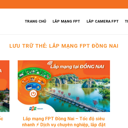
TRANG CHỦ
LẮP MẠNG FPT
LẮP CAMERA FPT
T
LƯU TRỮ THẺ:
LẮP MẠNG FPT ĐỒNG NAI
ốc
Lắp mạng FPT Đồng Nai – Tốc độ siêu
nhanh ⚡ Dịch vụ chuyên nghiệp, lắp đặt