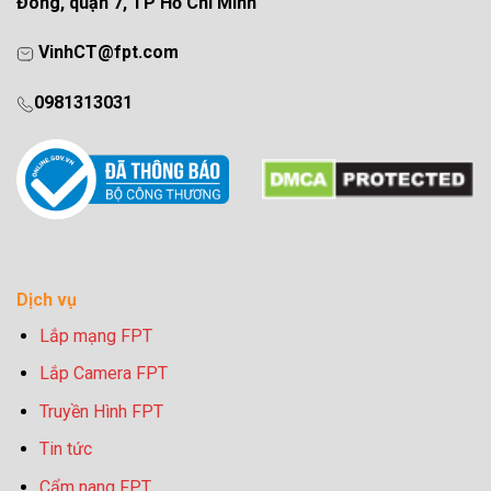
Đông, quận 7, TP Hồ Chí Minh
VinhCT@fpt.com
0981313031
Dịch vụ
Lắp mạng FPT
Lắp Camera FPT
Truyền Hình FPT
Tin tức
Cẩm nang FPT