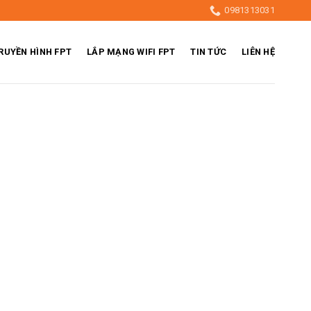
0981313031
RUYỀN HÌNH FPT
LẮP MẠNG WIFI FPT
TIN TỨC
LIÊN HỆ