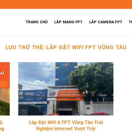
TRANG CHỦ
LẮP MẠNG FPT
LẮP CAMERA FPT
T
LƯU TRỮ THẺ:
LẮP ĐẶT WIFI FPT VŨNG TÀU
độ
Lắp Đặt Wifi 6 FPT Vũng Tàu Trải
ng
Nghiệm internet Vượt Trội