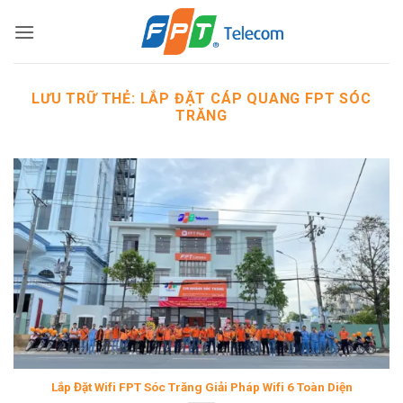
Bỏ
qua
nội
dung
LƯU TRỮ THẺ:
LẮP ĐẶT CÁP QUANG FPT SÓC
TRĂNG
Lắp Đặt Wifi FPT Sóc Trăng Giải Pháp Wifi 6 Toàn Diện