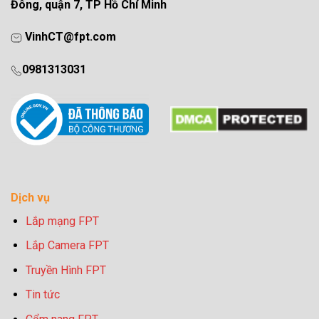
Đông, quận 7, TP Hồ Chí Minh
VinhCT@fpt.com
0981313031
Dịch vụ
Lắp mạng FPT
Lắp Camera FPT
Truyền Hình FPT
Tin tức