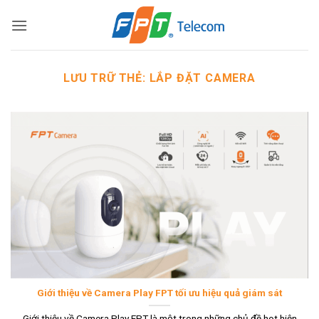
Bỏ
qua
nội
dung
LƯU TRỮ THẺ:
LẮP ĐẶT CAMERA
Giới thiệu về Camera Play FPT tối ưu hiệu quả giám sát
Giới thiệu về Camera Play FPT là một trong những chủ đề hot hiện