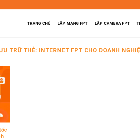
TRANG CHỦ
LẮP MẠNG FPT
LẮP CAMERA FPT
T
ƯU TRỮ THẺ:
INTERNET FPT CHO DOANH NGHI
tốc
4h