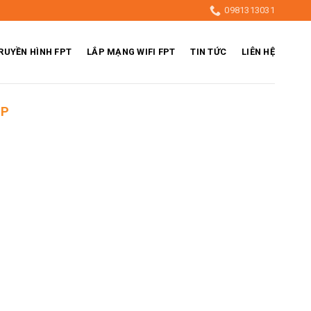
0981313031
RUYỀN HÌNH FPT
LẮP MẠNG WIFI FPT
TIN TỨC
LIÊN HỆ
ỆP