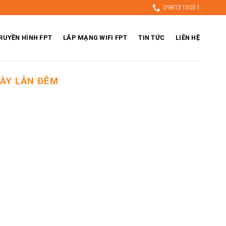
0981313031
RUYỀN HÌNH FPT
LẮP MẠNG WIFI FPT
TIN TỨC
LIÊN HỆ
GÀY LẪN ĐÊM