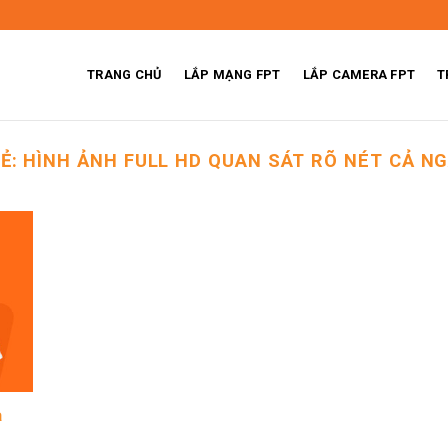
TRANG CHỦ
LẮP MẠNG FPT
LẮP CAMERA FPT
T
HẺ:
HÌNH ẢNH FULL HD QUAN SÁT RÕ NÉT CẢ N
a