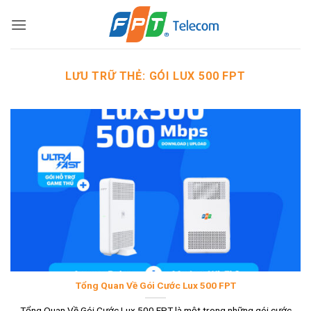
Bỏ
qua
nội
dung
LƯU TRỮ THẺ:
GÓI LUX 500 FPT
Tổng Quan Về Gói Cước Lux 500 FPT
Tổng Quan Về Gói Cước Lux 500 FPT là một trong những gói cước