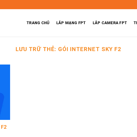
TRANG CHỦ
LẮP MẠNG FPT
LẮP CAMERA FPT
T
LƯU TRỮ THẺ:
GÓI INTERNET SKY F2
 F2