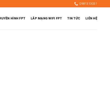
0981313031
RUYỀN HÌNH FPT
LẮP MẠNG WIFI FPT
TIN TỨC
LIÊN HỆ