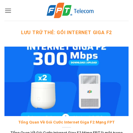
Bỏ
qua
nội
dung
LƯU TRỮ THẺ:
GÓI INTERNET GIGA F2
Tổng Quan Về Gói Cước Internet Giga F2 Mạng FPT
Tổng Quan Về Gói Cước Internet Giga F2 Mạng FPT là một trong