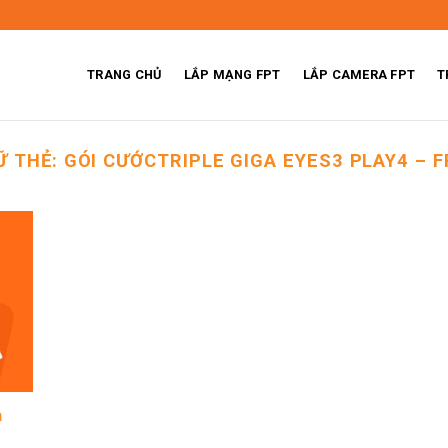
TRANG CHỦ
LẮP MẠNG FPT
LẮP CAMERA FPT
T
Ữ THẺ:
GÓI CƯỚCTRIPLE GIGA EYES3 PLAY4 – F
a