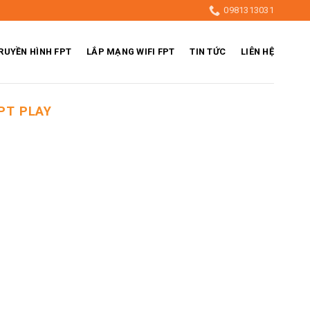
0981313031
RUYỀN HÌNH FPT
LẮP MẠNG WIFI FPT
TIN TỨC
LIÊN HỆ
PT PLAY