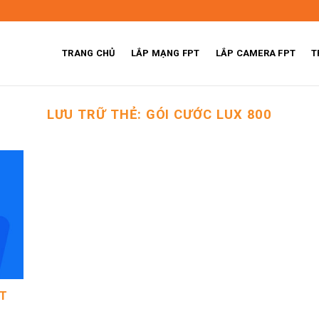
TRANG CHỦ
LẮP MẠNG FPT
LẮP CAMERA FPT
T
LƯU TRỮ THẺ:
GÓI CƯỚC LUX 800
PT