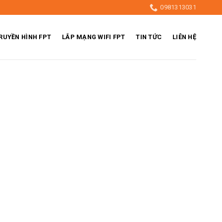
0981313031
RUYỀN HÌNH FPT
LẮP MẠNG WIFI FPT
TIN TỨC
LIÊN HỆ