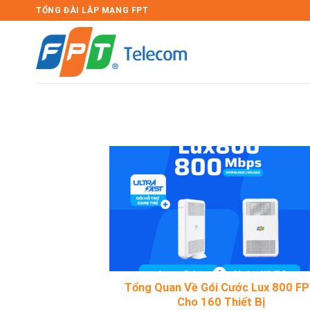
Bỏ
TỔNG ĐÀI LẮP MẠNG FPT
qua
nội
dung
Tổng Quan Về Gói Cước Lux 800 F
Cho 160 Thiết Bị