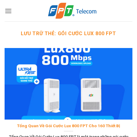
Bỏ
qua
nội
dung
LƯU TRỮ THẺ:
GÓI CƯỚC LUX 800 FPT
Tổng Quan Về Gói Cước Lux 800 FPT Cho 160 Thiết Bị
Tổng Quan Về Gói Cước Lux 800 FPT là một trong những gói cước