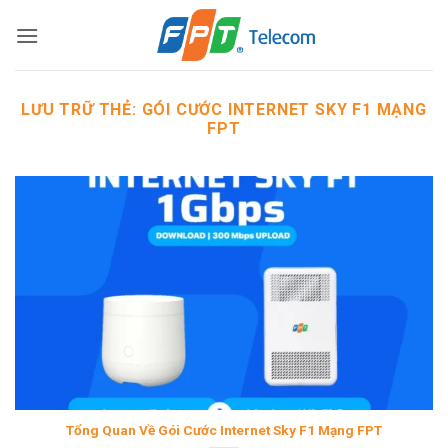
Bỏ
qua
nội
dung
LƯU TRỮ THẺ:
GÓI CƯỚC INTERNET SKY F1 MẠNG
FPT
Tổng Quan Về Gói Cước Internet Sky F1 Mạng FPT