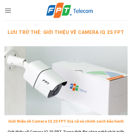
Bỏ
qua
nội
dung
LƯU TRỮ THẺ:
GIỚI THIỆU VỀ CAMERA IQ 2S FPT
Giới thiệu về Camera IQ 2S FPT Giá cả và chính sách bảo hành
Giới thiệu về Camera IQ 2S FPT. Trong thời đại công nghệ phát triển