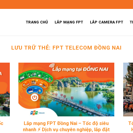
TRANG CHỦ
LẮP MẠNG FPT
LẮP CAMERA FPT
T
LƯU TRỮ THẺ:
FPT TELECOM ĐỒNG NAI
ốc
Lắp mạng FPT Đồng Nai – Tốc độ siêu
Tổ
nhanh ⚡ Dịch vụ chuyên nghiệp, lắp đặt