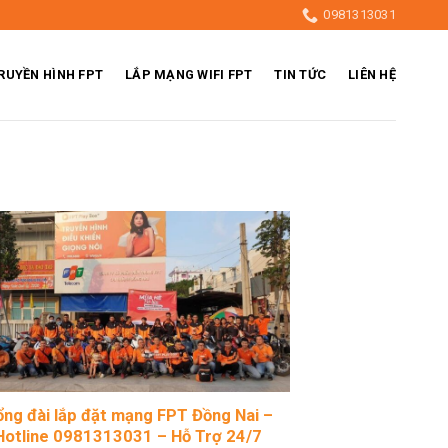
0981313031
RUYỀN HÌNH FPT
LẮP MẠNG WIFI FPT
TIN TỨC
LIÊN HỆ
ng đài lắp đặt mạng FPT Đồng Nai –
Hotline 0981313031 – Hỗ Trợ 24/7